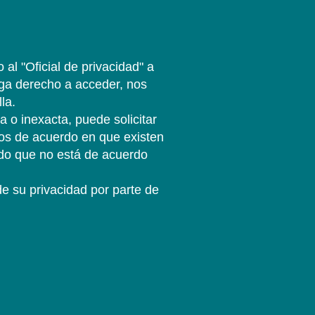
al "Oficial de privacidad" a
al "Oficial de privacidad" a
al "Oficial de privacidad" a
ga derecho a acceder, nos
ga derecho a acceder, nos
ga derecho a acceder, nos
la.
la.
la.
 o inexacta, puede solicitar
 o inexacta, puede solicitar
 o inexacta, puede solicitar
os de acuerdo en que existen
os de acuerdo en que existen
os de acuerdo en que existen
do que no está de acuerdo
do que no está de acuerdo
do que no está de acuerdo
de su privacidad por parte de
de su privacidad por parte de
de su privacidad por parte de