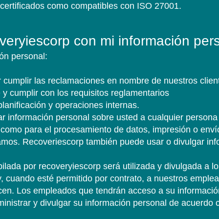
 certificados como compatibles con ISO 27001.
veryiescorp con mi información per
veryiescorp con mi información per
veryiescorp con mi información per
ón personal:
ón personal:
ón personal:
 cumplir las reclamaciones en nombre de nuestros client
 cumplir las reclamaciones en nombre de nuestros client
 cumplir las reclamaciones en nombre de nuestros client
e y cumplir con los requisitos reglamentarios
e y cumplir con los requisitos reglamentarios
e y cumplir con los requisitos reglamentarios
planificación y operaciones internas.
planificación y operaciones internas.
planificación y operaciones internas.
r información personal sobre usted a cualquier persona 
r información personal sobre usted a cualquier persona 
r información personal sobre usted a cualquier persona 
 como para el procesamiento de datos, impresión o envío
 como para el procesamiento de datos, impresión o envío
 como para el procesamiento de datos, impresión o envío
mos. Recoveriescorp también puede usar o divulgar info
mos. Recoveriescorp también puede usar o divulgar info
mos. Recoveriescorp también puede usar o divulgar info
ilada por recoveryiescorp será utilizada y divulgada a 
ilada por recoveryiescorp será utilizada y divulgada a 
ilada por recoveryiescorp será utilizada y divulgada a 
y, cuando esté permitido por contrato, a nuestros emplea
y, cuando esté permitido por contrato, a nuestros emplea
y, cuando esté permitido por contrato, a nuestros emplea
licen. Los empleados que tendrán acceso a su informació
licen. Los empleados que tendrán acceso a su informació
licen. Los empleados que tendrán acceso a su informació
ministrar y divulgar su información personal de acuerdo 
ministrar y divulgar su información personal de acuerdo 
ministrar y divulgar su información personal de acuerdo 