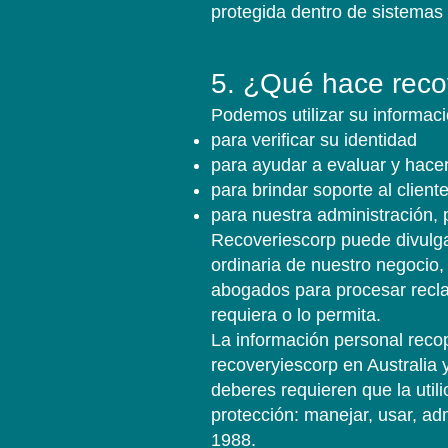
protegida dentro de sistemas
5. ¿Qué hace reco
5. ¿Qué hace reco
5. ¿Qué hace reco
Podemos utilizar su informaci
Podemos utilizar su informaci
Podemos utilizar su informaci
para verificar su identidad
para verificar su identidad
para verificar su identidad
para ayudar a evaluar y hacer
para ayudar a evaluar y hacer
para ayudar a evaluar y hacer
para brindar soporte al client
para brindar soporte al client
para brindar soporte al client
para nuestra administración, 
para nuestra administración, 
para nuestra administración, 
Recoveriescorp puede divulga
Recoveriescorp puede divulga
Recoveriescorp puede divulga
ordinaria de nuestro negocio,
ordinaria de nuestro negocio,
ordinaria de nuestro negocio,
abogados para procesar recla
abogados para procesar recla
abogados para procesar recla
requiera o lo permita.
requiera o lo permita.
requiera o lo permita.
La información personal recop
La información personal recop
La información personal recop
recoveryiescorp en Australia 
recoveryiescorp en Australia 
recoveryiescorp en Australia 
deberes requieren que la uti
deberes requieren que la uti
deberes requieren que la uti
protección: manejar, usar, ad
protección: manejar, usar, ad
protección: manejar, usar, ad
1988.
1988.
1988.