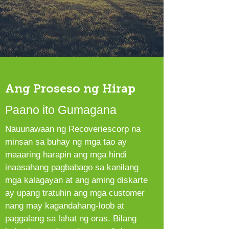
Ang Proseso ng Hirap
Paano ito Gumagana
Nauunawaan ng Recoveriescorp na
minsan sa buhay ng mga tao ay
maaaring harapin ang mga hindi
inaasahang pagbabago sa kanilang
mga kalagayan at ang aming diskarte
ay upang tratuhin ang mga customer
nang may kagandahang-loob at
paggalang sa lahat ng oras. Bilang