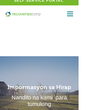
SELF SERVICE PORTAL
Impormasyon sa Hirap
Nandito na kami para
tumulong