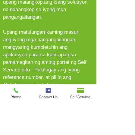
upang maiangkop ang isang solusyon
na naaangkop sa iyong mga
pangangailangan.
Upang matulungan kaming masuri
ang iyong mga pangangailangan,
mangyaring kumpletuhin ang
aplikasyon para sa kahirapan sa
pamamagitan ng aming portal ng Self
Service
dito
. Pakilagay ang iyong
reference number, at piliin ang
Nakakaranas ng kahirapan
.
Phone
Contact Us
Self Service
Kung kailangan mo ng tulong o nais
mong talakayin ang iyong mga
opsyon, mangyaring tawagan kami
sa 1300 663 650. Ang aming magiliw
na staff ay makikinig sa iyong mga